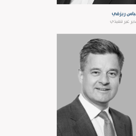
باس ريزفي
ير غير تنفيذي