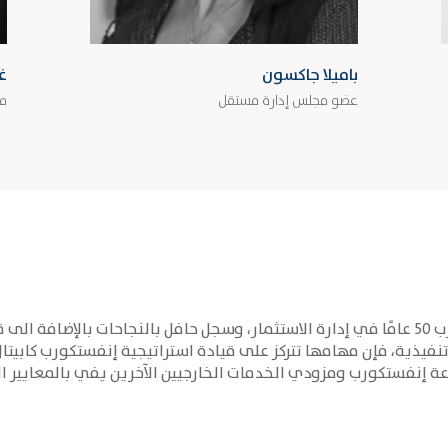
باميلا جاكسون
غ
عضو مجلس إدارة مستقل
مد
يجمع فريق الإدارة التنفيذية خبرات تقارب 50 عامًا في إدارة الاستثمار، وسجل حافل بالنجا
 تنفيذية، فإن مهامها تتركز على قيادة استراتيجية إنفستكورب كابيتا
وعة إنفستكورب ومزودي الخدمات الخارجيين الآخرين يفي بالمعايير 