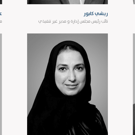
ريشي كابور
ع
نائب رئيس مجلس إدارة و مدير غير تنفيذي
مد