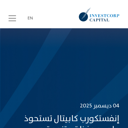
Skip
to
main
EN
content
04 ديسمبر 2025
إنفستكورب كابيتال تستحوذ