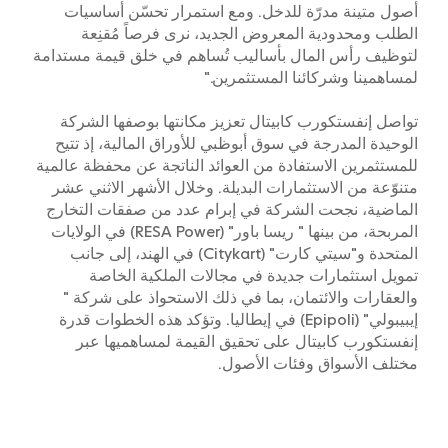
أصول متينة مدرّة للدخل. ومع استمرار تحسّن أساسيات
الطلب ومحدودية المعروض الجديد، نرى فرصاً مُقنِعة
لتوظيف رأس المال بأساليب تُساهم في خلق قيمة مستدامة
لمساهمينا وشركائنا المستثمرين."
تواصل إنفستكورب كابيتال تعزيز مكانتها بوصفها الشركة
الوحيدة المدرجة في سوق أبوظبي للأوراق المالية، إذ تتيح
للمستثمرين الاستفادة من العوائد الناتجة عن محفظة عالمية
متنوّعة من الاستثمارات البديلة. وخلال الأشهر الاثني عشر
الماضية، نجحت الشركة في إبرام عدد من صفقات التخارج
المربحة، من بينها " ريسا باور" (RESA Power) في الولايات
المتحدة و"سيتي كارت" (Citykart) في الهند، إلى جانب
تمويل استثمارات جديدة في مجالات الملكية الخاصة
والعقارات والائتمان، بما في ذلك الاستحواذ على شركة "
إيبيبولي" (Epipoli) في إيطاليا. وتؤكد هذه الخطوات قدرة
إنفستكورب كابيتال على تحقيق القيمة لمساهميها عبر
مختلف الأسواق وفئات الأصول.