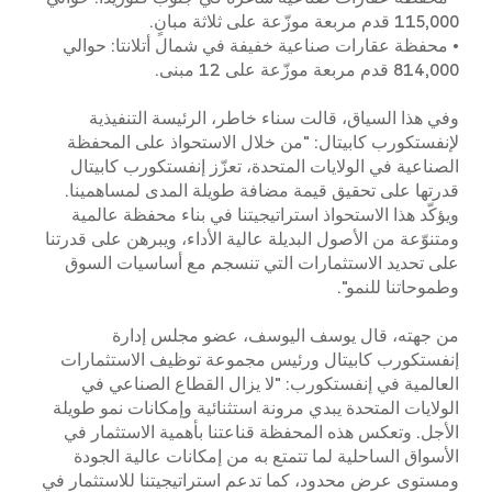
115,000 قدم مربعة موزّعة على ثلاثة مبانٍ.
•
محفظة عقارات صناعية خفيفة في شمال أتلانتا: حوالي
814,000 قدم مربعة موزّعة على 12 مبنى.
وفي هذا السياق، قالت سناء خاطر، الرئيسة التنفيذية
لإنفستكورب كابيتال: "من خلال الاستحواذ على المحفظة
الصناعية في الولايات المتحدة، تعزّز إنفستكورب كابيتال
قدرتها على تحقيق قيمة مضافة طويلة المدى لمساهمينا.
ويؤكّد هذا الاستحواذ استراتيجيتنا في بناء محفظة عالمية
ومتنوّعة من الأصول البديلة عالية الأداء، ويبرهن على قدرتنا
على تحديد الاستثمارات التي تنسجم مع أساسيات السوق
وطموحاتنا للنمو".
من جهته، قال يوسف اليوسف، عضو مجلس إدارة
إنفستكورب كابيتال ورئيس مجموعة توظيف الاستثمارات
العالمية في إنفستكورب: "لا يزال القطاع الصناعي في
الولايات المتحدة يبدي مرونة استثنائية وإمكانات نمو طويلة
الأجل. وتعكس هذه المحفظة قناعتنا بأهمية الاستثمار في
الأسواق الساحلية لما تتمتع به من إمكانات عالية الجودة
ومستوى عرض محدود، كما تدعم استراتيجيتنا للاستثمار في