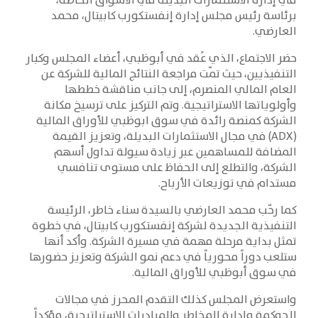
في إدارة الاستثمارات البديلة في الأسواق الخاصة،
برئاسة رئيس مجلس إدارة إنفستكورب كابيتال، محمد
العارضي.
حضر الاجتماع، الذي عُقد في أبوظبي، أعضاء المجلس وكبار
التنفيذيين، حيث تمّت مراجعة النتائج المالية للشركة عن
العام المالي المنصرم، إلى جانب مناقشة خططها
وأولوياتها الاستراتيجية. وتم التركيز على ترسيخ مكانة
الشركة كمنصة رائدة في سوق ابوظبي للأوراق المالية
(ADX) في مجال الاستثمارات البديلة، وتعزيز القيمة
المضافة للمساهمين عبر زيادة سيولة تداول أسهم
الشركة، والتطلع إلى الحفاظ على مستوى تنافسي
مستدام في توزيعات الأرباح.
كما رحّب محمد العارضي بالسيدة سناء خاطر، الرئيسة
التنفيذية الجديدة لشركة إنفستكورب كابيتال، في خطوة
تمثل بداية مرحلة مهمة في مسيرة الشركة. وأكد أنها
ستلعب دوراً محورياً في دعم نمو الشركة وتعزيز حضورها
في سوق أبوظبي للأوراق المالية.
واستعرض المجلس كذلك التقدم المحرز في مجالات
الحوكمة وإدارة المخاطر والمبادرات الاستراتيجية، مؤكداً