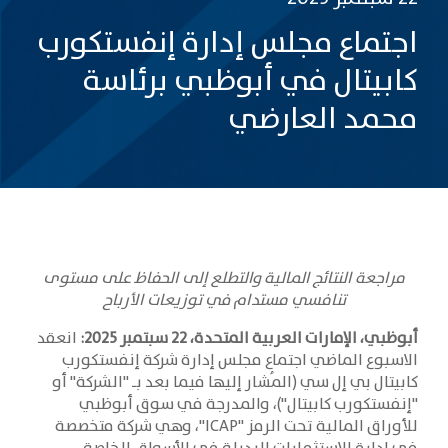
اجتماع مجلس إدارة إنفستكورب
كابيتال في أبوظبي برئاسة
محمد العارضي
مراجعة النتائج المالية والتطلع إلى الحفاظ على مستوى
تنافسي مستدام في توزيعات الأرباح
أبوظبي، الإمارات العربية المتحدة، 22 سبتمبر 2025:
انعقد
الاسبوع الماضي اجتماع مجلس إدارة شركة إنفستكورب
كابيتال بي إل سي (المُشار إليها فيما بعد بـ "الشركة" أو
"إنفستكورب كابيتال")، والمدرجة في سوق أبوظبي
للأوراق المالية تحت الرمز "ICAP"، وهي شركة متخصصة